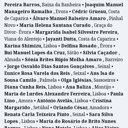
Pereira Barros,
Baixa da Banheira •
Joaquim Manuel
Manageiro Ramalho ,
Evora •
Cédric Grueau,
Costa
de Caparica •
Álvaro Manuel Balseiro Amaro ,
Pinhal
Novo •
Maria Helena Santana Curado ,
Graça do
Divor- Évora •
Margarida Isabel Silvestre Pereira,
Viana do Alentejo •
Jayanti Dutta,
Costa da Caparica •
Karina Shimizu,
Lisboa •
Delfina Rosado ,
Évora •
Rui Manuel Lopes da Cruz,
Sátão •
Sílvia Caçador ,
Almada •
Sónia Brites Rúpio Molha Amaro ,
Barreiro
•
Jorge Osvaldo Dias Santos Gonçalves ,
Seixal •
Eunice Rosa Varela dos Reis ,
Seixal •
Ans Isa de
Sousa Camilo ,
Palmela •
Olga Iglésias,
Sassoeiros •
Diana Cunha Reis,
Lisboa •
Ana Baliza ,
Montijo •
Maria de Lurdes Alexandre Ferreira,
Lisboa •
Paula
Lino ,
Amora •
António Avelãs,
Lisboa •
Cristina
Margarido ,
Setúbal •
Orlando César,
Amadora •
Renata Carla Teixeira Pinto ,
Seixal •
Sara Silva
Lopes ,
Lisboa •
Maria do Rosário de Brito Nunes