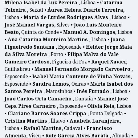
Milena Isabel da Luz Pereira ,
Lisboa •
Catarina
Teixeira ,
Seixal •
Áurea Helena Duarte Ferreira,
Lisboa •
Maria de Lurdes Rodrigues Alves ,
Lisboa •
José Manuel Vargas,
Silves •
João Luís Monteiro
Beato,
Quinta do Conde •
Manuel A. Domingos,
Lisboa
•
Ana Catarina Monteiro Martins ,
Lisboa •
Joana
Figueiredo Santana ,
Esposende •
Helder Jorge Maia
da Silva Moreira ,
Porto •
Filipa Malva do Vale
Gameiro Cardoso,
Figueira da Foz •
Raquel Xavier,
Guilhabreu •
Manuel Fernando Morgado Carvoeiro ,
Esposende •
Isabel Maria Contente de Vinha Novais,
Esposende •
Sandra Lemos,
Oeiras •
Marta Isabel dos
Santos Pereira ,
Matosinhos •
Inês Furtado ,
Lisboa •
João Carlos Orta Camacho ,
Damaia •
Manuel José
Cepa Pires Carneiro ,
Esposende •
Olívia Reis,
Lisboa
•
Clariane Barros Soares Crippa ,
Ponta Delgada •
Cristina Martins ,
Ílhavo •
Anabela Laranjeira,
Lisboa •
Rafael Martins,
Cadaval •
Francisco
Almeida,
Viseu •
Rute Garcia Alves Barata ,
Almada •