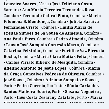
Loureiro Soares ,
Viseu •
José Feliciano Costa,
Barreiro •
Ana Maria Ferreira Fernandes Rosa ,
Coimbra •
Fernando Cabral Pinto,
Coimbra •
Maria
Filomena S. Mendonça,
Coimbra •
Julieta Saraiva
Fernandes Cristo ,
Coimbra •
Emília Maria de
Freitas Simões de Sá Sousa de Almeida,
Coimbra •
Ana Paula Pires,
Coimbra •
Pedro Almeida,
Coimbra
•
Fausto José Sampaio Cortesão Marta,
Coimbra •
Catarina Peixinho ,
Coimbra •
Eurídice Vaz Pires da
Rocha,
Coimbra •
Maria Clara Matias Felix ,
Coimbra
•
Carlos Viriato Ribeiro de Mesquita,
Coimbra •
Adelino António de Jesus Lopes ,
Coimbra •
Maria
da Graça Gonçalves Pedrosa de Oliveira,
Coimbra •
José Sousa,
Coimbra •
Adriano Sampaio e Sousa ,
Porto •
Pedro Correia,
Rio Tinto •
Sónia Carla dos
Santos Madeira Duarte,
Porto •
Susana Nogueira ,
Porto •
Inês Costa Cesariny Calafate ,
Porto •
Maria
Helena Soares de Freitas ,
Porto •
Joana Fonte,
Porto