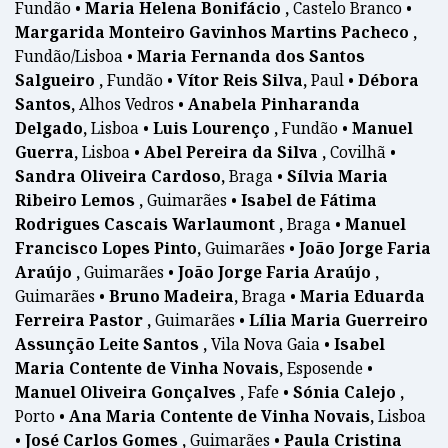
Fundão •
Maria Helena Bonifácio ,
Castelo Branco •
Margarida Monteiro Gavinhos Martins Pacheco ,
Fundão/Lisboa •
Maria Fernanda dos Santos
Salgueiro ,
Fundão •
Vítor Reis Silva,
Paul •
Débora
Santos,
Alhos Vedros •
Anabela Pinharanda
Delgado,
Lisboa •
Luis Lourenço ,
Fundão •
Manuel
Guerra,
Lisboa •
Abel Pereira da Silva ,
Covilhã •
Sandra Oliveira Cardoso,
Braga •
Sílvia Maria
Ribeiro Lemos ,
Guimarães •
Isabel de Fátima
Rodrigues Cascais Warlaumont ,
Braga •
Manuel
Francisco Lopes Pinto,
Guimarães •
João Jorge Faria
Araújo ,
Guimarães •
João Jorge Faria Araújo ,
Guimarães •
Bruno Madeira,
Braga •
Maria Eduarda
Ferreira Pastor ,
Guimarães •
Lília Maria Guerreiro
Assunção Leite Santos ,
Vila Nova Gaia •
Isabel
Maria Contente de Vinha Novais,
Esposende •
Manuel Oliveira Gonçalves ,
Fafe •
Sónia Calejo ,
Porto •
Ana Maria Contente de Vinha Novais,
Lisboa
•
José Carlos Gomes ,
Guimarães •
Paula Cristina