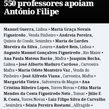
550 professores apoiam
António Filipe
Manuel Guerra,
Lisboa •
Maria Graça Novais
Figueiredo ,
Venda Pinheiro •
Andreia Pereira,
Quinta do Conde, Sesimbra •
Maria de Lurdes
Moreira da Silva ,
Loures •
André Reis,
Lisboa •
Augusto Manuel Gonçalves Figueiredo ,
Rio Maior •
Ana Paula Mateus Barão ,
Mafra •
Joaquim Rocha,
Lisboa •
José Alberto Maduro Cardoso ,
Carvoeira
Mafra •
Maria Odete Monteiro Vaz ,
Venda do
Pinheiro •
José Alfredo Viana ,
Carvoeira, Mafra •
Margarida Vieira ,
Salvaterra de Magos •
Ana
Cristina Ribeiro Lopes,
Torres Novas •
Célia Maria
Mendes da Costa Figueiredo Neto ,
Tomar •
Júlio F.
R. Costa,
Torres Novas •
Luiz Filipe Silva de Carvalho
,
Sesimbra •
Sónia Pereira Rostami ,
Alfragide •