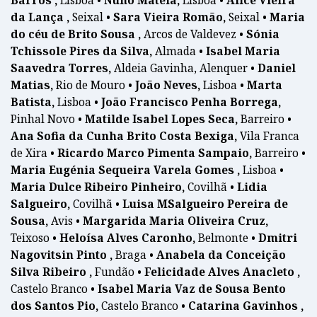
Barros ,
Lisboa •
Nuno Matela,
Lisboa •
Alice Vieira
da Lança ,
Seixal •
Sara Vieira Romão,
Seixal •
Maria
do céu de Brito Sousa ,
Arcos de Valdevez •
Sónia
Tchissole Pires da Silva,
Almada •
Isabel Maria
Saavedra Torres,
Aldeia Gavinha, Alenquer •
Daniel
Matias,
Rio de Mouro •
João Neves,
Lisboa •
Marta
Batista,
Lisboa •
João Francisco Penha Borrega,
Pinhal Novo •
Matilde Isabel Lopes Seca,
Barreiro •
Ana Sofia da Cunha Brito Costa Bexiga,
Vila Franca
de Xira •
Ricardo Marco Pimenta Sampaio,
Barreiro •
Maria Eugénia Sequeira Varela Gomes ,
Lisboa •
Maria Dulce Ribeiro Pinheiro,
Covilhã •
Lidia
Salgueiro,
Covilhã •
Luisa MSalgueiro Pereira de
Sousa,
Avis •
Margarida Maria Oliveira Cruz,
Teixoso •
Heloísa Alves Caronho,
Belmonte •
Dmitri
Nagovitsin Pinto ,
Braga •
Anabela da Conceição
Silva Ribeiro ,
Fundão •
Felicidade Alves Anacleto ,
Castelo Branco •
Isabel Maria Vaz de Sousa Bento
dos Santos Pio,
Castelo Branco •
Catarina Gavinhos ,