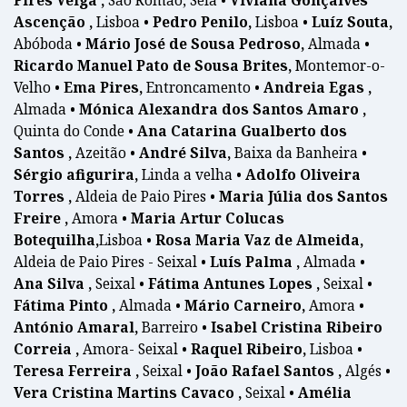
Pires Veiga ,
São Romão, Seia •
Viviana Gonçalves
Ascenção ,
Lisboa •
Pedro Penilo,
Lisboa •
Luíz Souta,
Abóboda •
Mário José de Sousa Pedroso,
Almada •
Ricardo Manuel Pato de Sousa Brites,
Montemor-o-
Velho •
Ema Pires,
Entroncamento •
Andreia Egas ,
Almada •
Mónica Alexandra dos Santos Amaro ,
Quinta do Conde •
Ana Catarina Gualberto dos
Santos ,
Azeitão •
André Silva,
Baixa da Banheira •
Sérgio afigurira,
Linda a velha •
Adolfo Oliveira
Torres ,
Aldeia de Paio Pires •
Maria Júlia dos Santos
Freire ,
Amora •
Maria Artur Colucas
Botequilha,
Lisboa •
Rosa Maria Vaz de Almeida,
Aldeia de Paio Pires - Seixal •
Luís Palma ,
Almada •
Ana Silva ,
Seixal •
Fátima Antunes Lopes ,
Seixal •
Fátima Pinto ,
Almada •
Mário Carneiro,
Amora •
António Amaral,
Barreiro •
Isabel Cristina Ribeiro
Correia ,
Amora- Seixal •
Raquel Ribeiro,
Lisboa •
Teresa Ferreira ,
Seixal •
João Rafael Santos ,
Algés •
Vera Cristina Martins Cavaco ,
Seixal •
Amélia