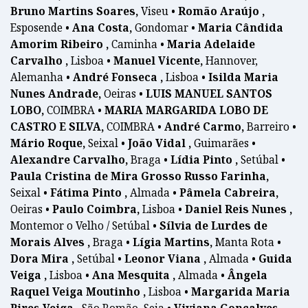
Bruno Martins Soares,
Viseu •
Romão Araújo ,
Esposende •
Ana Costa,
Gondomar •
Maria Cândida
Amorim Ribeiro ,
Caminha •
Maria Adelaide
Carvalho ,
Lisboa •
Manuel Vicente,
Hannover,
Alemanha •
André Fonseca ,
Lisboa •
Isilda Maria
Nunes Andrade,
Oeiras •
LUIS MANUEL SANTOS
LOBO,
COIMBRA •
MARIA MARGARIDA LOBO DE
CASTRO E SILVA,
COIMBRA •
André Carmo,
Barreiro •
Mário Roque,
Seixal •
João Vidal ,
Guimarães •
Alexandre Carvalho,
Braga •
Lídia Pinto ,
Setúbal •
Paula Cristina de Mira Grosso Russo Farinha,
Seixal •
Fátima Pinto ,
Almada •
Pâmela Cabreira,
Oeiras •
Paulo Coimbra,
Lisboa •
Daniel Reis Nunes ,
Montemor o Velho / Setúbal •
Sílvia de Lurdes de
Morais Alves ,
Braga •
Lígia Martins,
Manta Rota •
Dora Mira ,
Setúbal •
Leonor Viana ,
Almada •
Guida
Veiga ,
Lisboa •
Ana Mesquita ,
Almada •
Ângela
Raquel Veiga Moutinho ,
Lisboa •
Margarida Maria