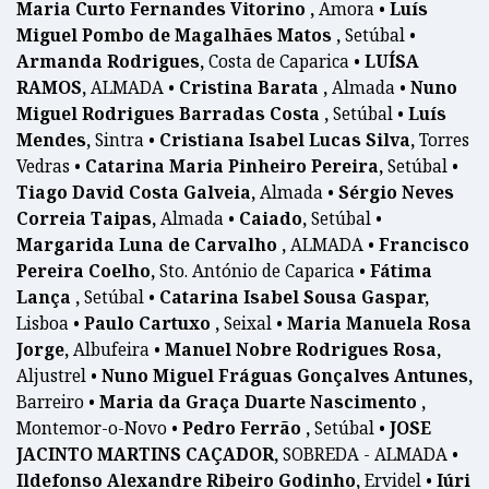
Maria Curto Fernandes Vitorino ,
Amora •
Luís
Miguel Pombo de Magalhães Matos ,
Setúbal •
Armanda Rodrigues,
Costa de Caparica •
LUÍSA
RAMOS,
ALMADA •
Cristina Barata ,
Almada •
Nuno
Miguel Rodrigues Barradas Costa ,
Setúbal •
Luís
Mendes,
Sintra •
Cristiana Isabel Lucas Silva,
Torres
Vedras •
Catarina Maria Pinheiro Pereira,
Setúbal •
Tiago David Costa Galveia,
Almada •
Sérgio Neves
Correia Taipas,
Almada •
Caiado,
Setúbal •
Margarida Luna de Carvalho ,
ALMADA •
Francisco
Pereira Coelho,
Sto. António de Caparica •
Fátima
Lança ,
Setúbal •
Catarina Isabel Sousa Gaspar,
Lisboa •
Paulo Cartuxo ,
Seixal •
Maria Manuela Rosa
Jorge,
Albufeira •
Manuel Nobre Rodrigues Rosa,
Aljustrel •
Nuno Miguel Fráguas Gonçalves Antunes,
Barreiro •
Maria da Graça Duarte Nascimento ,
Montemor-o-Novo •
Pedro Ferrão ,
Setúbal •
JOSE
JACINTO MARTINS CAÇADOR,
SOBREDA - ALMADA •
Ildefonso Alexandre Ribeiro Godinho,
Ervidel •
Iúri