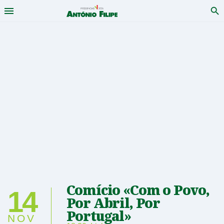
Menu
Pro
António
Saltar
para
Filipe
conteudo
-
Candidato
a
Presidente
da
República
Comício «Com o Povo,
2026
14
Por Abril, Por
Portugal»
NOV