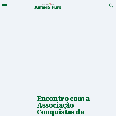
Menu
Pro
António
Saltar
para
Filipe
conteudo
-
Candidato
a
Presidente
da
República
Encontro com a
2026
Associação
Conquistas da