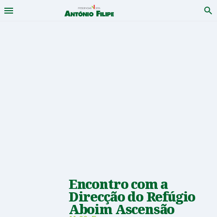
Menu
Pro
António
Saltar
para
Filipe
conteudo
-
Candidato
a
Presidente
da
República
Encontro com a
2026
Direcção do Refúgio
Aboim Ascensão