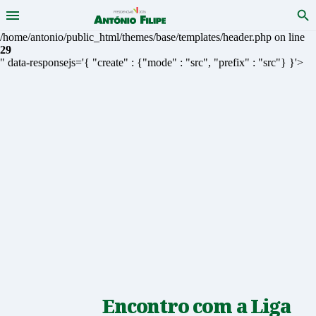
Menu
Pro
António
Saltar
/home/antonio/public_html/themes/base/templates/header.php on line
para
29
Filipe
conteudo
" data-responsejs='{ "create" : {"mode" : "src", "prefix" : "src"} }'>
-
Candidato
a
Presidente
da
República
2026
Encontro com a Liga