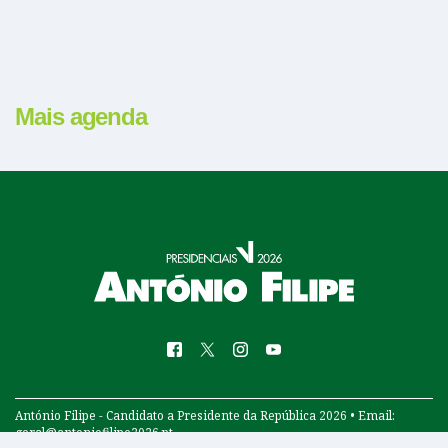
Mais agenda
FACEBOOK
FACEBOOK
TWITTER
TWITTER
INSTAGRAM
INSTAGRAM
YOUTUBE
YOUTUBE
António Filipe - Candidato a Presidente da República 2026 •
Email:
geral@antoniofilipe2026.pt