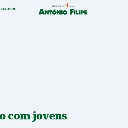
poiantes
António
Filipe
-
Candidato
a
Presidente
da
República
2026
o com jovens