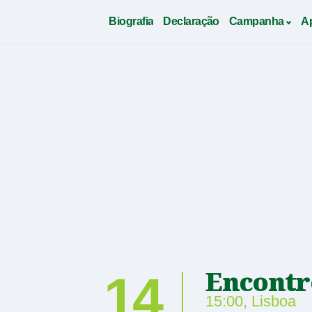
Biografia
Declaração
Campanha
A
Saltar
para
conteudo
Encontr
14
15:00
,
Lisboa