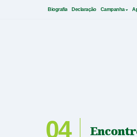
Biografia
Declaração
Campanha
A
Saltar
para
conteudo
04
Encontr