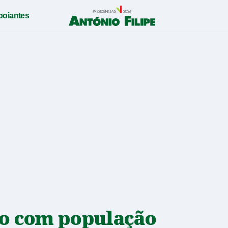
poiantes
António
Filipe
-
Candidato
a
Presidente
da
República
2026
o com população