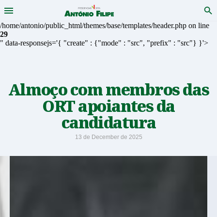
Menu
Pro
António
Saltar
/home/antonio/public_html/themes/base/templates/header.php on line
para
29
Filipe
conteudo
" data-responsejs='{ "create" : {"mode" : "src", "prefix" : "src"} }'>
-
Candidato
Almoço com membros das
a
ORT apoiantes da
candidatura
Presidente
13 de December de 2025
da
República
2026