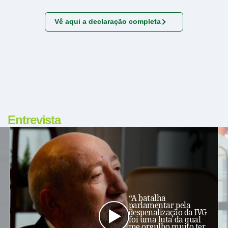
Vê aqui a declaração completa
Entrevista
“A batalha
parlamentar pela
despenalização da IVG
foi uma luta da qual
me orgulho muito ter