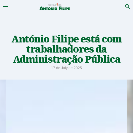
Menu
Pro
António
Saltar
para
Filipe
conteudo
-
António Filipe está com
trabalhadores da
Candidato
Administração Pública
a
17 de July de 2025
Presidente
da
República
2026