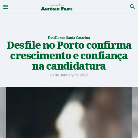
Menu
Pro
António
Saltar
para
Filipe
conteudo
-
Desfile em Santa Catarina
Desfile no Porto confirma
Candidato
crescimento e confiança
a
na candidatura
Presidente
15 de January de 2026
da
República
2026