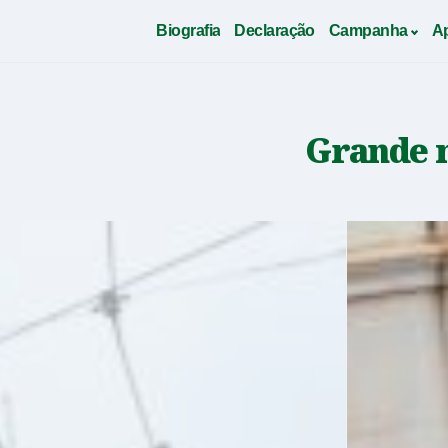
Biografia
Declaração
Campanha
A
Saltar
para
conteudo
Grande m