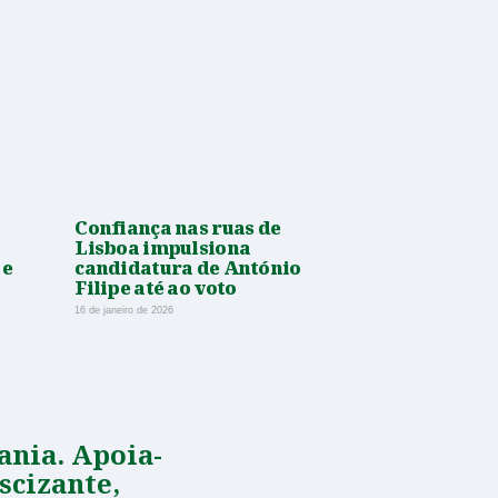
Confiança nas ruas de
Lisboa impulsiona
 e
candidatura de António
Filipe até ao voto
16 de janeiro de 2026
ania. Apoia-
scizante,