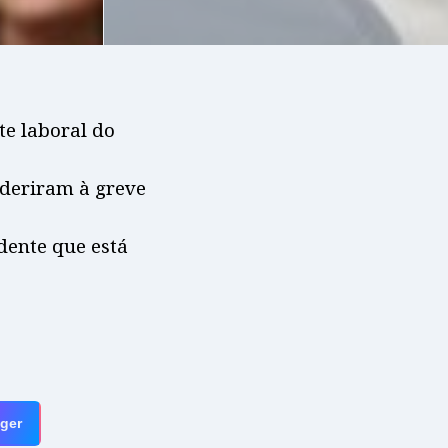
te laboral do
aderiram à greve
dente que está
ger