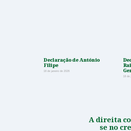
Declaração de António
Dec
Filipe
Rai
Ge
18 de janeiro de 2026
18 de 
A direita c
se no cr