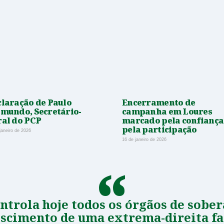
laração de Paulo
Encerramento de
mundo, Secretário-
campanha em Loures
ral do PCP
marcado pela confiança
pela participação
janeiro de 2026
16 de janeiro de 2026
ontrola hoje todos os órgãos de sober
escimento de uma extrema-direita fa