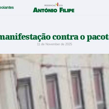
poiantes
António
Filipe
-
anifestação contra o pacot
Candidato
11 de November de 2025
a
Presidente
da
República
2026