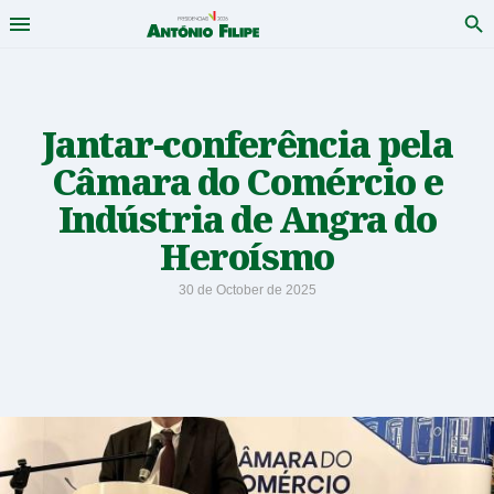
Menu
Pro
António
Saltar
para
Filipe
conteudo
-
Jantar-conferência pela
Câmara do Comércio e
Candidato
Indústria de Angra do
a
Heroísmo
Presidente
30 de October de 2025
da
República
2026