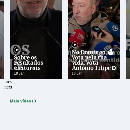
1:07
8:20
No Domingo, 🗳️
Sobre os
Vota pela tua
resultados
vida. Vota
eleitorais
António Filipe ❎
18
Jan
16
Jan
prev
next
Mais vídeos