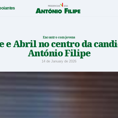
poiantes
António
Filipe
-
Encontro com jovens
 e Abril no centro da cand
Candidato
António Filipe
a
14 de January de 2026
Presidente
da
República
2026