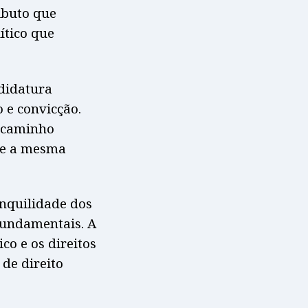
ibuto que
ítico que
ndidatura
 e convicção.
o caminho
s e a mesma
nquilidade dos
fundamentais. A
co e os direitos
de direito