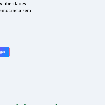
as liberdades
democracia sem
ger