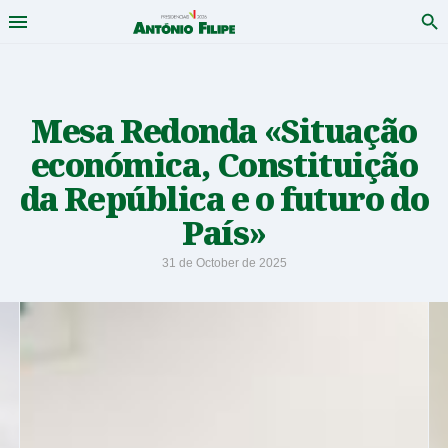
Menu
Pro
António
Saltar
para
Filipe
conteudo
-
Mesa Redonda «Situação
económica, Constituição
Candidato
da República e o futuro do
a
País»
Presidente
31 de October de 2025
da
República
2026